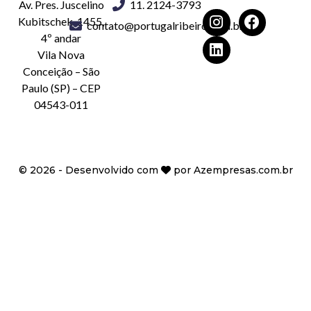
Av. Pres. Juscelino
11. 2124-3793
Kubitschek, 1455,
contato@portugalribeiro.com.br
4º andar
Vila Nova
Conceição – São
Paulo (SP) – CEP
04543-011
©
2026
- Desenvolvido com
por
Azempresas.com.br