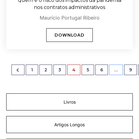
quem é o risco dos impactos da pandemia
nos contratos administrativos
Maurício Portugal Ribeiro
DOWNLOAD
1
2
3
4
5
6
…
9
Livros
Artigos Longos