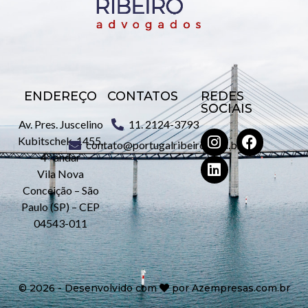
ENDEREÇO
CONTATOS
REDES
SOCIAIS
Av. Pres. Juscelino
11. 2124-3793
Kubitschek, 1455,
contato@portugalribeiro.com.br
4º andar
Vila Nova
Conceição – São
Paulo (SP) – CEP
04543-011
©
2026
- Desenvolvido com
por
Azempresas.com.br