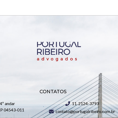
CONTATOS
 4º andar
11. 2124-3793
CEP 04543-011
contato@portugalribeiro.com.br