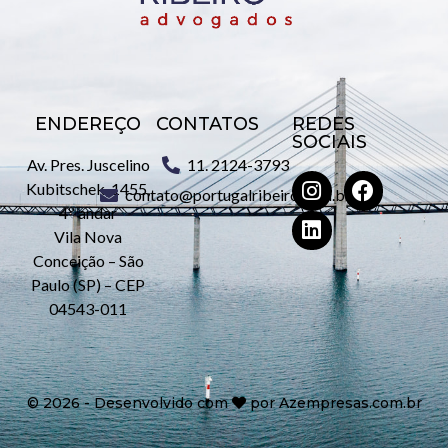
ENDEREÇO
CONTATOS
REDES
SOCIAIS
Av. Pres. Juscelino
11. 2124-3793
Kubitschek, 1455,
contato@portugalribeiro.com.br
4º andar
Vila Nova
Conceição – São
Paulo (SP) – CEP
04543-011
©
2026
- Desenvolvido com
por
Azempresas.com.br