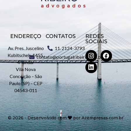
ENDEREÇO
CONTATOS
REDES
SOCIAIS
Av. Pres. Juscelino
11. 2124-3793
Kubitschek, 1455,
contato@portugalribeiro.com.br
4º andar
Vila Nova
Conceição – São
Paulo (SP) – CEP
04543-011
©
2026
- Desenvolvido com
por
Azempresas.com.br