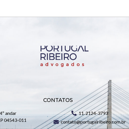
CONTATOS
 4º andar
11. 2124-3793
CEP 04543-011
contato@portugalribeiro.com.br