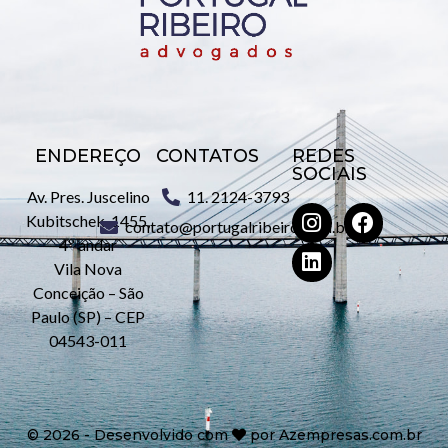
ENDEREÇO
CONTATOS
REDES
SOCIAIS
Av. Pres. Juscelino
11. 2124-3793
Kubitschek, 1455,
contato@portugalribeiro.com.br
4º andar
Vila Nova
Conceição – São
Paulo (SP) – CEP
04543-011
©
2026
- Desenvolvido com
por
Azempresas.com.br