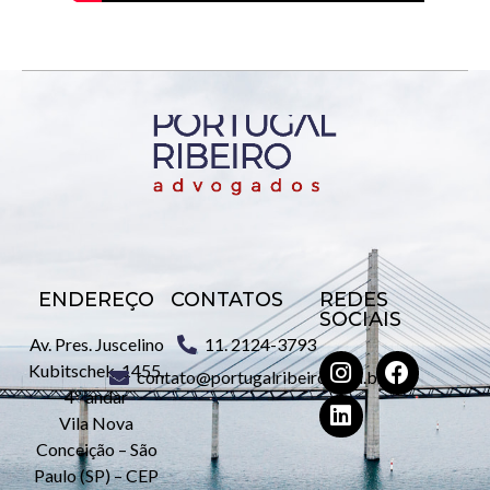
ENDEREÇO
CONTATOS
REDES
SOCIAIS
Av. Pres. Juscelino
11. 2124-3793
Kubitschek, 1455,
contato@portugalribeiro.com.br
4º andar
Vila Nova
Conceição – São
Paulo (SP) – CEP