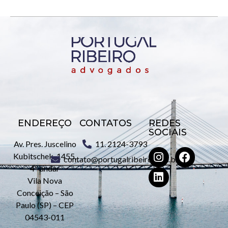
ENDEREÇO
CONTATOS
REDES
SOCIAIS
Av. Pres. Juscelino
11. 2124-3793
Kubitschek, 1455,
contato@portugalribeiro.com.br
4º andar
Vila Nova
Conceição – São
Paulo (SP) – CEP
04543-011