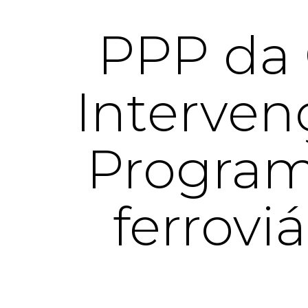
PPP da 
Interven
Programa
ferrovi