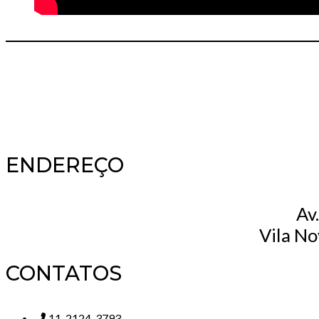
ENDEREÇO
Av
Vila No
CONTATOS
11. 2124-3793