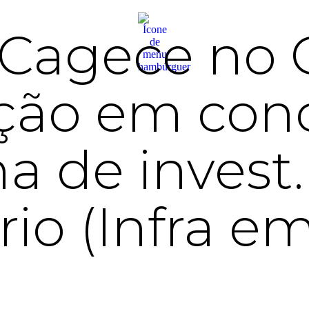
Cagece no C
ção em con
 de invest.
ário (Infra e