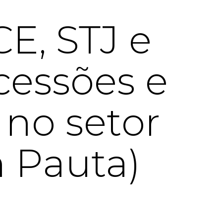
E, STJ e
cessões e
 no setor
m Pauta)