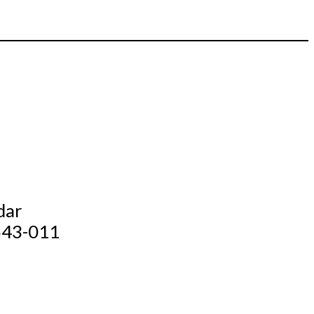
dar
4543-011