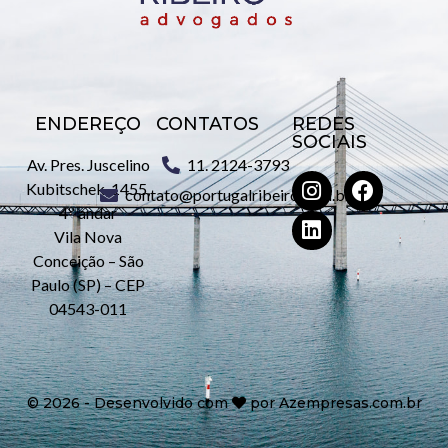
ENDEREÇO
CONTATOS
REDES
SOCIAIS
Av. Pres. Juscelino
11. 2124-3793
Kubitschek, 1455,
contato@portugalribeiro.com.br
4º andar
Vila Nova
Conceição – São
Paulo (SP) – CEP
04543-011
©
2026
- Desenvolvido com
por
Azempresas.com.br